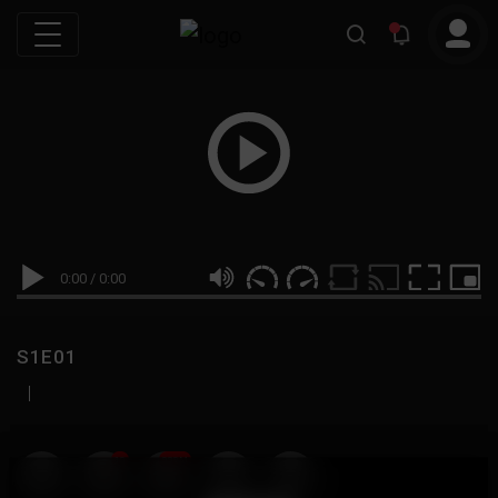
0:00
/
0:00
S1E01
|
19
999M